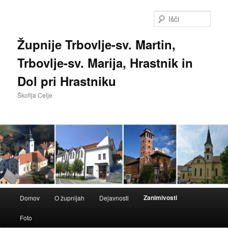
Preskoči
na
Išči
glavno
vsebino
Župnije Trbovlje-sv. Martin,
Trbovlje-sv. Marija, Hrastnik in
Dol pri Hrastniku
Škofija Celje
Glavni
Zanimivosti
Domov
O župnijah
Dejavnosti
meni
Foto