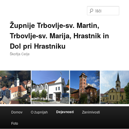
Preskoči
na
Išči
glavno
vsebino
Župnije Trbovlje-sv. Martin,
Trbovlje-sv. Marija, Hrastnik in
Dol pri Hrastniku
Škofija Celje
Glavni
Dejavnosti
Domov
O župnijah
Zanimivosti
meni
Foto