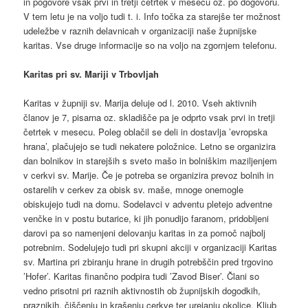
in pogovore vsak prvi in tretji četrtek v mesecu oz. po dogovoru.
V tem letu je na voljo tudi t. i. Info točka za starejše ter možnost
udeležbe v raznih delavnicah v organizaciji naše župnijske
karitas. Vse druge informacije so na voljo na zgornjem telefonu.
Karitas pri sv. Mariji v Trbovljah
Karitas v župniji sv. Marija deluje od l. 2010. Vseh aktivnih
članov je 7, pisarna oz. skladišče pa je odprto vsak prvi in tretji
četrtek v mesecu. Poleg oblačil se deli in dostavlja ’evropska
hrana’, plačujejo se tudi nekatere položnice. Letno se organizira
dan bolnikov in starejših s sveto mašo in bolniškim maziljenjem
v cerkvi sv. Marije. Če je potreba se organizira prevoz bolnih in
ostarelih v cerkev za obisk sv. maše, mnoge onemogle
obiskujejo tudi na domu. Sodelavci v adventu pletejo adventne
venčke in v postu butarice, ki jih ponudijo faranom, pridobljeni
darovi pa so namenjeni delovanju karitas in za pomoč najbolj
potrebnim. Sodelujejo tudi pri skupni akciji v organizaciji Karitas
sv. Martina pri zbiranju hrane in drugih potrebščin pred trgovino
’Hofer’. Karitas finančno podpira tudi ’Zavod Biser’. Člani so
vedno prisotni pri raznih aktivnostih ob župnijskih dogodkih,
praznikih, čiščenju in krašenju cerkve ter urejanju okolice. Kljub