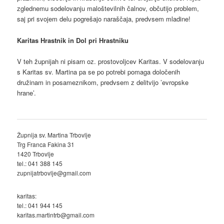
zglednemu sodelovanju maloštevilnih čalnov, občutijo problem,
saj pri svojem delu pogrešajo naraščaja, predvsem mladine!
Karitas Hrastnik in Dol pri Hrastniku
V teh župnijah ni pisarn oz. prostovoljcev Karitas. V sodelovanju
s Karitas sv. Martina pa se po potrebi pomaga določenih
družinam in posameznikom, predvsem z delitvijo ’evropske
hrane’.
Župnija sv. Martina Trbovlje
Trg Franca Fakina 31
1420 Trbovlje
tel.: 041 388 145
zupnijatrbovlje@gmail.com
karitas:
tel.: 041 944 145
karitas.martintrb@gmail.com