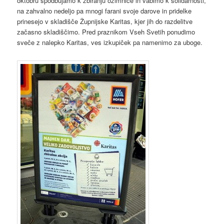
oktobru spodbujamo k zbiranju ozimnice in vabimo k solidarnosti,
na zahvalno nedeljo pa mnogi farani svoje darove in pridelke
prinesejo v skladišče Župnijske Karitas, kjer jih do razdelitve
začasno skladiščimo. Pred praznikom Vseh Svetih ponudimo
sveče z nalepko Karitas, ves izkupiček pa namenimo za uboge.