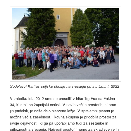
Sodelavci Karitas celjske škofije na srečanju pri sv. Emi, l. 2022
V začetku leta 2012 smo se preselili v hišo Trg Franca Fakina
34, ki stoji ob župnijski cerkvi. V novih večjih prostorih, ki smo
jih pridobili, je naše delo bistveno lažje. V sprejemni pisarni je
možna večja zasebnost, likovna skupina je pridobila prostor za
svoje dejavnosti, ki ga pa uporabljamo tudi za sestanke in
priložnostna srečanja. Največji prostor imamo za skladiščenje in