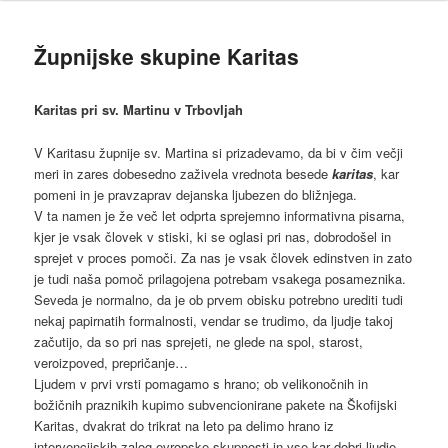
Župnijske skupine Karitas
Karitas pri sv. Martinu v Trbovljah
V Karitasu župnije sv. Martina si prizadevamo, da bi v čim večji
meri in zares dobesedno zaživela vrednota besede
karitas
, kar
pomeni in je pravzaprav dejanska ljubezen do bližnjega.
V ta namen je že več let odprta sprejemno informativna pisarna,
kjer je vsak človek v stiski, ki se oglasi pri nas, dobrodošel in
sprejet v proces pomoči. Za nas je vsak človek edinstven in zato
je tudi naša pomoč prilagojena potrebam vsakega posameznika.
Seveda je normalno, da je ob prvem obisku potrebno urediti tudi
nekaj papirnatih formalnosti, vendar se trudimo, da ljudje takoj
začutijo, da so pri nas sprejeti, ne glede na spol, starost,
veroizpoved, prepričanje…
Ljudem v prvi vrsti pomagamo s hrano; ob velikonočnih in
božičnih praznikih kupimo subvencionirane pakete na Škofijski
Karitas, dvakrat do trikrat na leto pa delimo hrano iz
intervencijskih zalog evropske skupnosti in vse kar dobri ljudje