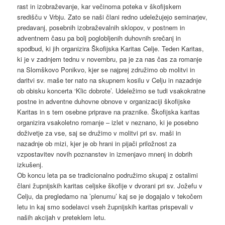
rast in izobraževanje, kar večinoma poteka v škofijskem
središču v Vrbju. Zato se naši člani redno udeležujejo seminarjev,
predavanj, posebnih izobraževalnih sklopov, v postnem in
adventnem času pa bolj poglobljenih duhovnih srečanj in
spodbud, ki jih organizira Škofijska Karitas Celje. Teden Karitas,
ki je v zadnjem tednu v novembru, pa je za nas čas za romanje
na Slomškovo Ponikvo, kjer se najprej združimo ob molitvi in
daritvi sv. maše ter nato na skupnem kosilu v Celju in nazadnje
ob obisku koncerta ‘Klic dobrote’. Udeležimo se tudi vsakokratne
postne in adventne duhovne obnove v organizaciji škofijske
Karitas in s tem osebne priprave na praznike. Škofijska karitas
organizira vsakoletno romanje – izlet v neznano, ki je posebno
doživetje za vse, saj se družimo v molitvi pri sv. maši in
nazadnje ob mizi, kjer je ob hrani in pijači priložnost za
vzpostavitev novih poznanstev in izmenjavo mnenj in dobrih
izkušenj.
Ob koncu leta pa se tradicionalno podružimo skupaj z ostalimi
člani župnijskih karitas celjske škofije v dvorani pri sv. Jožefu v
Celju, da pregledamo na ’plenumu’ kaj se je dogajalo v tekočem
letu in kaj smo sodelavci vseh župnijskih karitas prispevali v
naših akcijah v preteklem letu.