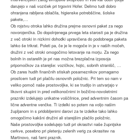
darujejo v naš voziček pri trgovini Hofer. Delimo tudi dobro
ohranjena rabljena oblačila, higienske potrebščine, šolske
pakete,…
Ob rojstvu otroka lahko družina prejme osnovni paket za nego
novorojenčka. Do dopolnjenega prvega leta starosti pa je družina
z več otroki in nizkimi dohodki upravičena do podobnega paketa
lahko še trikrat. Poleti pa, če je le mogoče in je v naših močeh,
družini z več otroki omogočimo letovanje na morju. Za nego
bolnih in ostarelih je pri nas možna brezplačna izposoja
pripomočkov za starejše: vozičkov, hojic, sobnih stranišč, …
Ob zares hudih finančnih stiskah posameznikov pomagamo
prosilcem tudi pri plačilu osnovnih položnic. Pri tem so nam v
veliko pomoč naše prostovoljke, ki se trudijo in ustvarjajo v
likovni skupini in pred velikonočnimi in božično-novoletnimi
prazniki izdelujejo unikatne voščilnice, pred adventnim časom pa
lične adventne venčke. Ti izdelki so potem na voljo našim
župljanom in s pridobljenimi darovi za te izdelke tako lahko
omogočimo kakšni družini ali starejšim plačilo položnic.
Naše prostovoljke sodelujejo tudi pri okrasitvi naše župnijske
cerkve, posebno pri pletenju zelenih verig za okrasitev na
Martinovo, naš farni praznik.