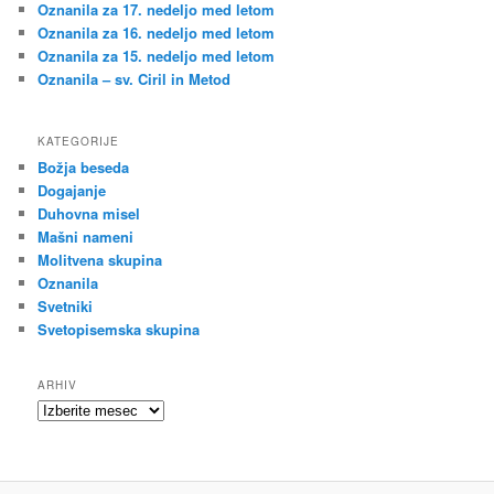
Oznanila za 17. nedeljo med letom
Oznanila za 16. nedeljo med letom
Oznanila za 15. nedeljo med letom
Oznanila – sv. Ciril in Metod
KATEGORIJE
Božja beseda
Dogajanje
Duhovna misel
Mašni nameni
Molitvena skupina
Oznanila
Svetniki
Svetopisemska skupina
ARHIV
Arhiv