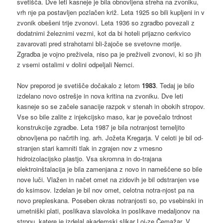
svetišča. Dve leti kasneje je bila obnovljena streha na zvoniku,
vrh nje pa postavljen pozlačen križ. Leta 1925 so bili kupljeni in v
zvonik obešeni trije zvonovi. Leta 1936 so zgradbo povezali z
dodatnimi železnimi vezmi, kot da bi hoteli prijazno cerkvico
zavarovati pred strahotami bli-žajoče se svetovne morije.
Zgradba je vojno preživela, niso pa je preživeli zvonovi, ki so jih
z vsemi ostalimi v dolini odpeljali Nemci.
Nov preporod je svetišče dočakalo z letom
1983
. Tedaj je bilo
izdelano novo ostrešje in nova kritina na zvoniku. Dve leti
kasneje so se začele sanacije razpok v stenah in obokih stropov.
Vse so bile zalite z injekcijsko maso, kar je povečalo trdnost
konstrukcije zgradbe. Leta 1987 je bila notranjost temeljito
obnovljena po načrtih ing. arh. Jožeta Kregarja. V celoti je bil od-
stranjen stari kamniti tlak in zgrajen nov z vmesno
hidroizolacijsko plastjo. Vsa skromna in do-trajana
elektroinštalacija je bila zamenjana z novo in nameščene so bile
nove luči. Vlažen in načet omet na zidovih je bil odstranjen vse
do ksimsov. Izdelan je bil nov omet, celotna notra-njost pa na
novo prepleskana. Poseben okras notranjosti so, po vsebinski in
umetniški plati, poslikava slavoloka in poslikave medaljonov na
stropu, katere je izdelal akademski slikar Loj-ze Čemažar. V