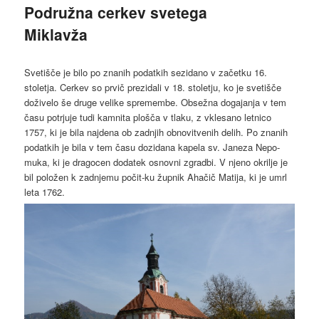
Podružna cerkev svetega
Miklavža
Svetišče je bilo po znanih podatkih sezidano v začetku 16.
stoletja. Cerkev so prvič prezidali v 18. stoletju, ko je svetišče
doživelo še druge velike spremembe. Obsežna dogajanja v tem
času potrjuje tudi kamnita plošča v tlaku, z vklesano letnico
1757, ki je bila najdena ob zadnjih obnovitvenih delih. Po znanih
podatkih je bila v tem času dozidana kapela sv. Janeza Nepo-
muka, ki je dragocen dodatek osnovni zgradbi. V njeno okrilje je
bil položen k zadnjemu počit-ku župnik Ahačič Matija, ki je umrl
leta 1762.