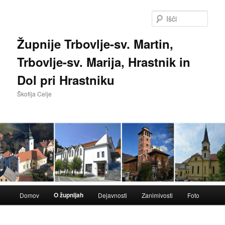
Preskoči
na
Išči
glavno
vsebino
Župnije Trbovlje-sv. Martin,
Trbovlje-sv. Marija, Hrastnik in
Dol pri Hrastniku
Škofija Celje
Glavni
O župnijah
Domov
Dejavnosti
Zanimivosti
Foto
meni