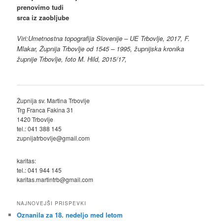
prenovimo tudi
srca iz zaobljube
Viri:Umetnostna topografija Slovenije – UE Trbovlje, 2017, F.
Mlakar, Župnija Trbovlje od 1545 – 1995, župnijska kronika
župnije Trbovlje, foto M. Hild, 2015/17,
Župnija sv. Martina Trbovlje
Trg Franca Fakina 31
1420 Trbovlje
tel.: 041 388 145
zupnijatrbovlje@gmail.com
karitas:
tel.: 041 944 145
karitas.martintrb@gmail.com
NAJNOVEJŠI PRISPEVKI
Oznanila za 18. nedeljo med letom