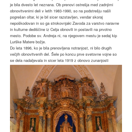
je bila dvesto let neznana. Ob prenovi ostrešja med zadnjimi
obnovitvenimi deli v letih 1983-1990, so na podstrešju našli
pogrešan oltar, ki je bil sicer razstavljen, vendar skoraj
nepoškodovan in so ga strokovnjaki Zavoda za varstvo naravne
in kulturne dediščine iz Celja obnovili in postavili na prvotno
mesto. Podobe sv. Andreja ni, na njegovem mestu je sedaj kip
Lurške Matere božje.
Do leta 1896, ko je bila prenovljena notranjost, ni bilo drugih
večjih obnovitvenih del. Šele po koncu prve svetovne vojne so
se dela nadaljevala in sicer leta 1919 z obnovo zunanjosti