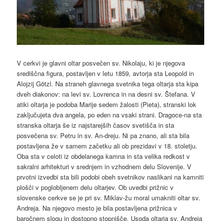
V cerkvi je glavni oltar posvečen sv. Nikolaju, ki je njegova
središčna figura, postavljen v letu 1859, avtorja sta Leopold in
Alojzij Götzl. Na straneh glavnega svetnika tega oltarja sta kipa
dveh diakonov: na levi sv. Lovrenca in na desni sv. Štefana. V
atiki oltarja je podoba Marije sedem žalosti (Pieta), stranski lok
zaključujeta dva angela, po eden na vsaki strani. Dragoce-na sta
stranska oltarja še iz najstarejših časov svetišča in sta
posvečena sv. Petru in sv. An-dreju. Ni pa znano, ali sta bila
postavljena že v samem začetku ali ob prezidavi v 18. stoletju.
Oba sta v celoti iz obdelanega kamna in sta velika redkost v
sakralni arhitekturi v srednjem in vzhodnem delu Slovenije. V
prvotni izvedbi sta bili podobi obeh svetnikov naslikani na kamniti
plošči v poglobljenem delu oltarjev. Ob uvedbi prižnic v
slovenske cerkve se je pri sv. Miklav-žu moral umakniti oltar sv.
Andreja. Na njegovo mesto je bila postavljena prižnica v
baročnem slogu in dostopno stopnišče. Usoda oltarja sv. Andreja