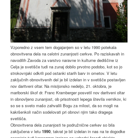
Vzporedno z vsem tem dogajanjem so v letu 1990 potekala
obnovitvena dela na celotni zunanjosti cerkve. Po raziskavah in
navodilih Zavoda za varstvo naravne in kulturne dediščine iz
Celja je svetišče tudi na zunaj dobilo prvotno podobo, kot so jo
strokovnjaki odkrili pod ostanki starih barv in ometov. V letu
zaključnih obnovitvenih del je bil izdelan in v svetišče postavljen
nov daritveni oltar. Na misijonsko nedeljo, 21. oktobra, je
mariborski škof dr. Franc Kramberger posvetil nov daritveni oltar
in obnovljeno zunanjost, ob prisotnosti lepega števila vernikov, ki
so se s sveto mašo zahvalili Bogu za milost, da so mogli na
kakršenkoli način sodelovati pri obnovi njim tako dragega
svetišča.
Obnovitvena dela zunanjosti te podružnične cerkev so bila
zaključena v letu
1990
, takrat je bil izdelan in nas na te dogodke
spominja tudi kronogram izpisan na vzhodni fasadi objekta.