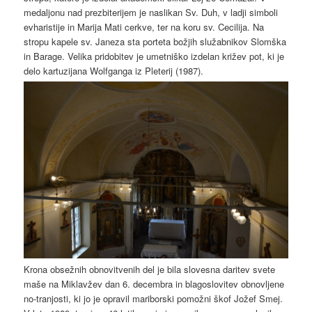
medaljonu nad prezbiterijem je naslikan Sv. Duh, v ladji simboli
evharistije in Marija Mati cerkve, ter na koru sv. Cecilija. Na
stropu kapele sv. Janeza sta porteta božjih služabnikov Slomška
in Barage. Velika pridobitev je umetniško izdelan križev pot, ki je
delo kartuzijana Wolfganga iz Pleterij (1987).
Krona obsežnih obnovitvenih del je bila slovesna daritev svete
maše na Miklavžev dan 6. decembra in blagoslovitev obnovljene
no-tranjosti, ki jo je opravil mariborski pomožni škof Jožef Smej.