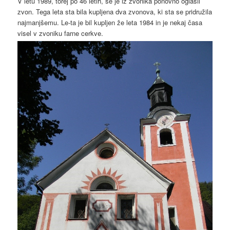
V letu 1989, torej po 46 letih, se je iz zvonika ponovno oglasil
zvon. Tega leta sta bila kupljena dva zvonova, ki sta se pridružila
najmanjšemu. Le-ta je bil kupljen že leta 1984 in je nekaj časa
visel v zvoniku farne cerkve.