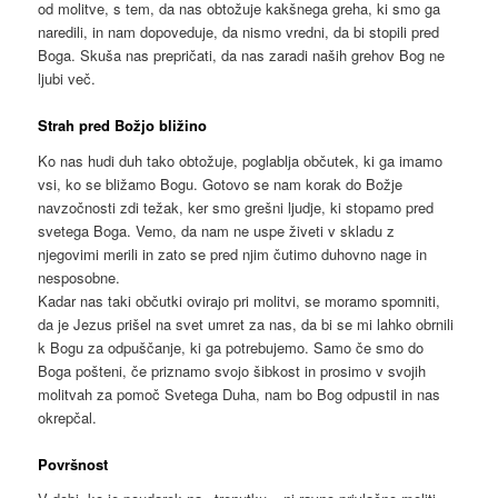
od molitve, s tem, da nas obtožuje kakšnega greha, ki smo ga
naredili, in nam dopoveduje, da nismo vredni, da bi stopili pred
Boga. Skuša nas prepričati, da nas zaradi naših grehov Bog ne
ljubi več.
Strah pred Božjo bližino
Ko nas hudi duh tako obtožuje, poglablja občutek, ki ga imamo
vsi, ko se bližamo Bogu. Gotovo se nam korak do Božje
navzočnosti zdi težak, ker smo grešni ljudje, ki stopamo pred
svetega Boga. Vemo, da nam ne uspe živeti v skladu z
njegovimi merili in zato se pred njim čutimo duhovno nage in
nesposobne.
Kadar nas taki občutki ovirajo pri molitvi, se moramo spomniti,
da je Jezus prišel na svet umret za nas, da bi se mi lahko obrnili
k Bogu za odpuščanje, ki ga potrebujemo. Samo če smo do
Boga pošteni, če priznamo svojo šibkost in prosimo v svojih
molitvah za pomoč Svetega Duha, nam bo Bog odpustil in nas
okrepčal.
Površnost