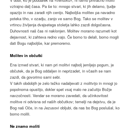
V dobi, ko je poudarek na »trenutku«, ni ravno privlačno moliti
vztrajno dalj časa. Pa še to: mnogo stvari, ki jih delamo, ljudje
opazijo in nas zaradi njih cenijo. Najboljša molitev pa navadno
poteka tiho, v ozadju, zanjo ve samo Bog. Tako se molitev v
vrtincu življenja dvajsetega stoletja lahko zazdi dolgočasna.
Duhovnosti naš čas ni naklonjen. Molitev moramo razumeti kot
dejavnost, ki zahteva redno vajo. Če bomo to delali, bomo mogli
dati Bogu najboljše, kar premoremo.
Molitev in občutki
Ena izmed stvari, ki nam pri molitvi najbolj jemljejo pogum, je
občutek, da je Bog oddaljen in neprizadet, in včasih se nam
zazdi, da govorimo sami sebi.
V takih obdobjih je zelo težko nadaljevati z molitvijo in mnogi jo
popolnoma opustijo, dokler spet vsaj malo ne začutijo Božje
navzočnosti. Vendar se moramo zavedati, da učinkovitost
molitve ni odvisna od naših občutkov; temelji na dejstvu, da je
Bog naš Oče, in na Jezusovi obljubi, da nas bo Bog poslušal, ko
bomo molili.
Ne znamo moliti