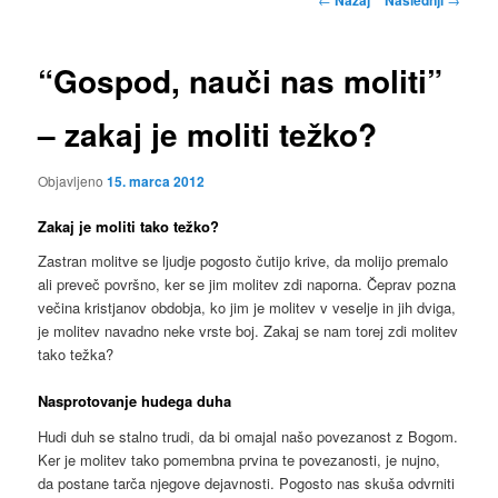
po
prispevkih
“Gospod, nauči nas moliti”
– zakaj je moliti težko?
Objavljeno
15. marca 2012
Zakaj je moliti tako težko?
Zastran molitve se ljudje pogosto čutijo krive, da molijo premalo
ali preveč površno, ker se jim molitev zdi naporna. Čeprav pozna
večina kristjanov obdobja, ko jim je molitev v veselje in jih dviga,
je molitev navadno neke vrste boj. Zakaj se nam torej zdi molitev
tako težka?
Nasprotovanje hudega duha
Hudi duh se stalno trudi, da bi omajal našo povezanost z Bogom.
Ker je molitev tako pomembna prvina te povezanosti, je nujno,
da postane tarča njegove dejavnosti. Pogosto nas skuša odvrniti