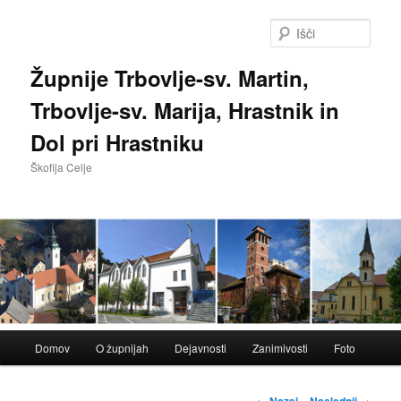
Preskoči
na
Išči
glavno
vsebino
Župnije Trbovlje-sv. Martin,
Trbovlje-sv. Marija, Hrastnik in
Dol pri Hrastniku
Škofija Celje
Glavni
Domov
O župnijah
Dejavnosti
Zanimivosti
Foto
meni
Krmarjenje
←
Nazaj
Naslednji
→